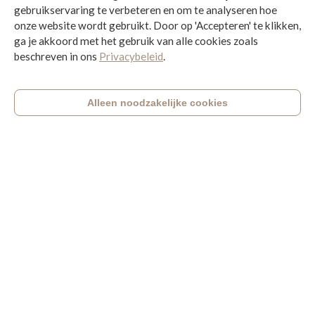
gebruikservaring te verbeteren en om te analyseren hoe
onze website wordt gebruikt. Door op 'Accepteren' te klikken,
ga je akkoord met het gebruik van alle cookies zoals
beschreven in ons
Privacybeleid
.
Accepteren
Alleen noodzakelijke cookies
Afspraak maken
Mijn Werk
Hieronder vind je een selectie van projecten
waarin ik ondernemers heb geholpen met
automatisering, procesoptimalisatie en digitale
ondersteuning. Van eenvoudige workflows tot
complexe integraties - elk project draagt bij aan